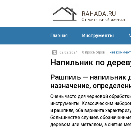
rahada.ru
Строительный журнал
Главная
Инструменты
М
02.02.2024
0 просмотров
нет коммент
Напильник по дерев
Рашпиль — напильник д
назначение, определен
Очень часто для черновой обработ
инструменты. Классическим наборо
и рашпиля, оба варианта характери
большинстве случаев обозначенные
деревом или металлом, а снятие ме