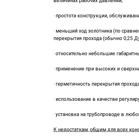
величинах рабочих давлений;
· простота конструкции, обслуживан
· меньший ход золотника (по сравн
перекрытия прохода (обычно 0,25 Ду
· относительно небольшие габаритн
· применение при высоких и сверхн
· герметичность перекрытия прохода
· использование в качестве регули
· установка на трубопроводе в люб
К недостаткам, общим для всех конс