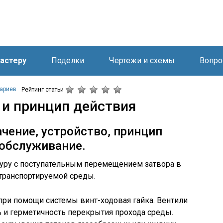
астеру
Поделки
Чертежи и схемы
Вопро
ариев
Рейтинг статьи
 и принцип действия
ачение, устройство, принцип
 обслуживание.
туру с поступательным перемещением затвора в
транспортируемой среды.
 при помощи системы винт-ходовая гайка. Вентили
и герметичность перекрытия прохода среды.