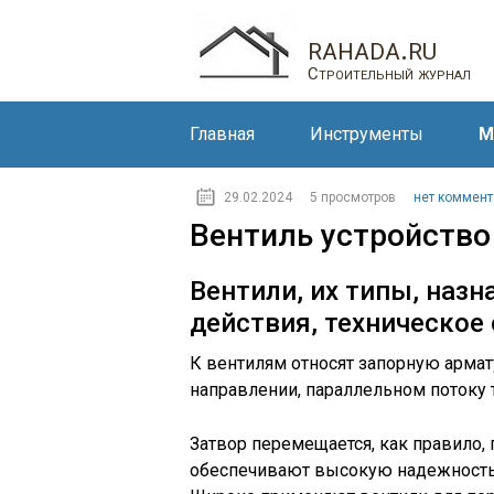
rahada.ru
Строительный журнал
Главная
Инструменты
М
29.02.2024
5 просмотров
нет коммент
Вентиль устройство
Вентили, их типы, назн
действия, техническое
К вентилям относят запорную арма
направлении, параллельном потоку 
Затвор перемещается, как правило,
обеспечивают высокую надежность 