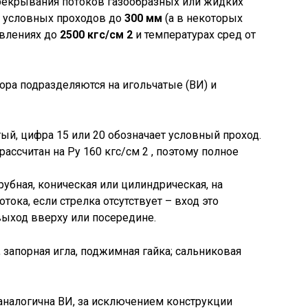
рекрывания потоков газообразных или жидких
и условных проходов до
300 мм
(а в некоторых
авлениях до
2500 кгс/см 2
и температурах сред от
ора подразделяются на игольчатые (ВИ) и
й, цифра 15 или 20 обозначает условный проход.
рассчитан на Ру 160 кгс/см 2 , поэтому полное
убная, коническая или цилиндрическая, на
тока, если стрелка отсутствует – вход это
выход вверху или посередине.
, запорная игла, поджимная гайка; сальниковая
 аналогична ВИ, за исключением конструкции