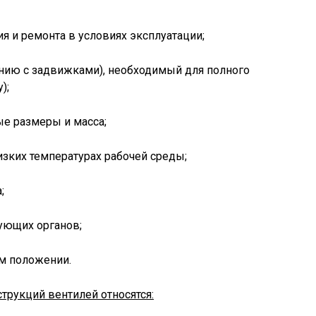
ия и ремонта в условиях эксплуатации;
ению с задвижками), необходимый для полного
);
ые размеры и масса;
изких температурах рабочей среды;
;
рующих органов;
ом положении.
трукций вентилей относятся: