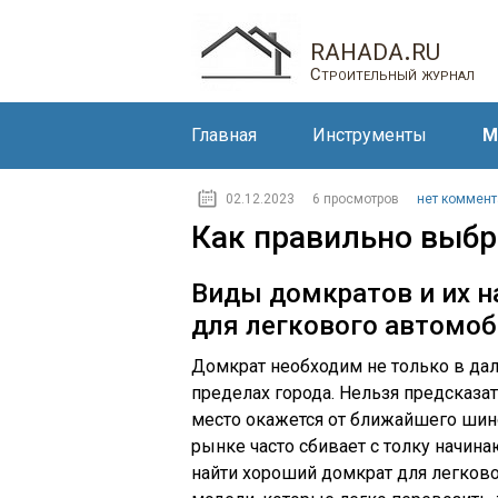
rahada.ru
Строительный журнал
Главная
Инструменты
М
02.12.2023
6 просмотров
нет коммент
Как правильно выбр
Виды домкратов и их н
для легкового автомо
Домкрат необходим не только в дал
пределах города. Нельзя предсказать
место окажется от ближайшего шино
рынке часто сбивает с толку начин
найти хороший домкрат для легков