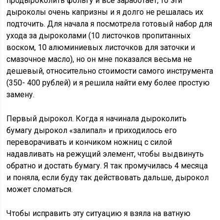
продыроколить фольгу и все заработает, то эти
дыроколы очень капризны и я долго не решалась их
подточить. Для начала я посмотрела готовый набор для
ухода за дыроколами (10 листочков пропитанных
воском, 10 алюминиевых листочков для заточки и
смазочное масло), но он мне показался весьма не
дешевый, относительно стоимости самого инструмента
(350- 400 рублей) и я решила найти ему более простую
замену.
Первый дырокол. Когда я начинала дыроколить
бумагу дырокол «залипал» и приходилось его
переворачивать и кончиком ножниц с силой
надавливать на режущий элемент, чтобы выдвинуть
обратно и достать бумагу. Я так промучилась 4 месяца
и поняла, если буду так действовать дальше, дырокол
может сломаться.
Чтобы исправить эту ситуацию я взяла на ватную