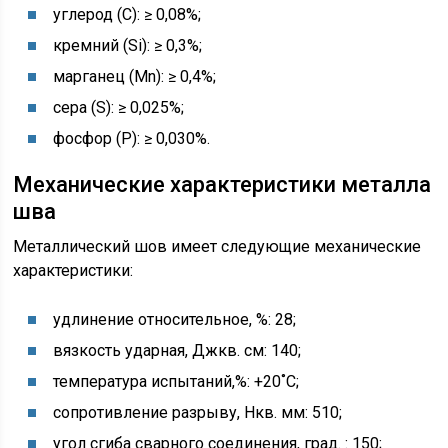
углерод (С): ≥ 0,08%;
кремний (Si): ≥ 0,3%;
марганец (Mn): ≥ 0,4%;
сера (S): ≥ 0,025%;
фосфор (Р): ≥ 0,030%.
Механические характеристики металла
шва
Металлический шов имеет следующие механические
характеристики:
удлинение относительное, %: 28;
вязкость ударная, Джкв. см: 140;
температура испытаний,%: +20˚С;
сопротивление разрыву, Нкв. мм: 510;
угол сгиба сварного соединения, град. : 150;