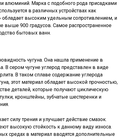
ли алюминий. Марка с подобного рода присадками
спользуется в различных устройствах как
» обладает высоким удельным сопротивлением, и
не выше 900 градусов. Самое распространенное
одство бытовых ванн.
новидность чугуна. Она нашла применение в
а. В сером чугуне углерод представлен в виде
ерлита. В таком сплаве содержание углерода
угуна, этот материал обладает высокой прочностью,
дстве деталей, которые получают циклическую
втулки, кронштейны, зубчатые шестеренки и
ния.
ает силу трения и улучшает действие смазок.
меют высокую стойкость к данному виду износа.
ных средах в материал вводятся дополнительные