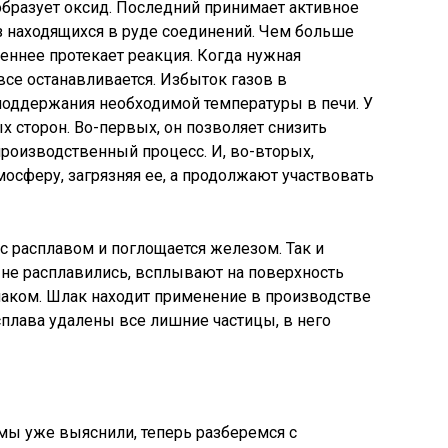
образует оксид. Последний принимает активное
з находящихся в руде соединений. Чем больше
леннее протекает реакция. Когда нужная
все останавливается. Избыток газов в
оддержания необходимой температуры в печи. У
х сторон. Во-первых, он позволяет снизить
производственный процесс. И, во-вторых,
мосферу, загрязняя ее, а продолжают участвовать
 расплавом и поглощается железом. Так и
е не расплавились, всплывают на поверхность
лаком. Шлак находит применение в производстве
сплава удалены все лишние частицы, в него
, мы уже выяснили, теперь разберемся с