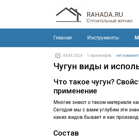
rahada.ru
Строительный журнал
Главная
Инструменты
М
04.05.2024
1 просмотров
нет коммент
Чугун виды и испол
Что такое чугун? Свойс
применение
Многие знают о таком материале как
Сегодня мы с вами углубим эти знани
каких видов бывает и как производи
Состав