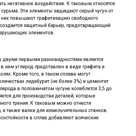
ь негативное воздействие. К таковым относятся:
и сурьма. Эти элементы защищают серый чугун от
из них повышают графитизацию свободного
у создается защитный барьер, предотвращающий
разрушающих элементов.
 двумя первыми разновидностями является
в нем углерод представлен в виде графита и
лях. Кроме того, в таком сплаве могут
оличествах лидебурит (не более 3%) и цементит
лерода в половинчатом чугуне колеблется 3,5 до
яется для производства деталей, которые
нного трения. К таковым можно отнести
 а также валки для измельчительных станков.
остойкости в сплав добавляют всяческие