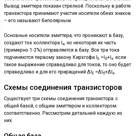
Вывод эмиттера показан стрелкой. Поскольку в работе
транзистора принимают участия носители обеих знаков
– его называют биполярным.
Основные носители эмиттера, что проникают в базу,
создают ток коллектора I
, но некоторая их часть
к
(примерно 1-2%) отправляется в базу. Все три тока
подчиняются первому закону Кирхгофа I
=I
+I
. если
E
б
к
такое выражение справедливо для токов, то оно будет
справедливо и для его приращений ∆I
=∆I
+∆I
.
E
б
к
Схемы соединения транзисторов
Существует три схемы соединения транзистора: с
общей базой, с общим эмиттером и коллектором
соответственно. Рассмотрим детальней каждую из
них.
Общая база