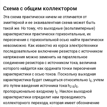
Схема с общим коллектором
Эта схема практически ничем не отличается от
эмиттерной и ее эквивалентная схема может быть
такой же. Но тому, что выходные (вольтамперные)
характеристики практически горизонтальные, их
пересечения с горизонтальной осью найти практически
невозможно. Как известно из курса электротехники
последовательное включение резистора с источником
напряжения можно заменить на параллельное
соединение резистора с источником тока, величина
которого найдется как ордината точки пересечения
характеристики с осью токов. Поскольку выходная
характеристика будет смещаться относительно I
, учтем
Е
это путем введения источника тока h
I
,
21Б
Е
пропорционально входному I
. Наклон выходной
Е
характеристики определит нам проводимость
коллекторного перехода, которая имеет обозначение