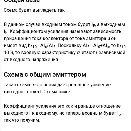
Схема будет выглядеть так:
В данном случае входным током будет I
, а выходным
Е
I
Коэффициентом усиления называют зависимость
К.
приращения тока коллектора от тока эмиттера и он
имеет вид h
= ∆I
/∆I
. Поскольку ∆I
=∆I
+∆I
, то h
21б
к
E
E
б
к
21б
10 В, то входную характеристику считают независимой
от входного напряжения.
Схема с общим эмиттером
Такая схема включения дает реальное усиление
выходного тока I. Схема ниже:
Коэффициент усиления это как и раньше отношение
выходного I к входному, но теперь входным будет I
,
Б
так что получим: