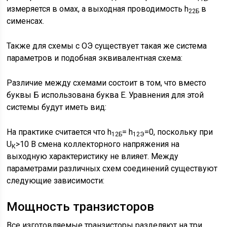
измеряется в омах, а выходная проводимость h
в
22Б
сименсах.
Также для схемы с ОЭ существует такая же система
параметров и подобная эквивалентная схема:
Различие между схемами состоит в том, что вместо
буквы Б использована буква Е. Уравнения для этой
системы будут иметь вид:
На практике считается что h
= h
=0, поскольку при
12Б
12Э
U
>10 В смена коллекторного напряжения на
К
выходную характеристику не влияет. Между
параметрами различных схем соединений существуют
следующие зависимости:
Мощность транзисторов
Все изготовляемые транзисторы разделяют на три