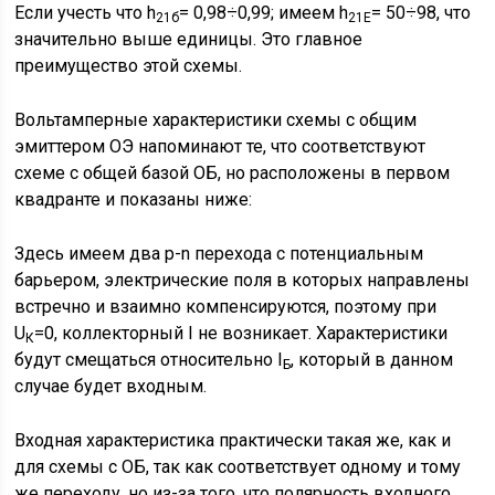
Если учесть что h
= 0,98÷0,99; имеем h
= 50÷98, что
21б
21Е
значительно выше единицы. Это главное
преимущество этой схемы.
Вольтамперные характеристики схемы с общим
эмиттером ОЭ напоминают те, что соответствуют
схеме с общей базой ОБ, но расположены в первом
квадранте и показаны ниже:
Здесь имеем два p-n перехода с потенциальным
барьером, электрические поля в которых направлены
встречно и взаимно компенсируются, поэтому при
U
=0, коллекторный I не возникает. Характеристики
К
будут смещаться относительно I
, который в данном
Б
случае будет входным.
Входная характеристика практически такая же, как и
для схемы с ОБ, так как соответствует одному и тому
же переходу, но из-за того, что полярность входного