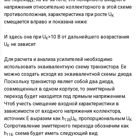
напряжения относительно коллекторного в этой схеме
противоположная, характеристика при росте U
К
смещается вправо и показана ниже:
И здесь она при U
>10 В от дальнейшего возрастания
К
U
не зависит.
К
Для расчета и анализа усилителей необходимо
использовать эквивалентную схему транзистора. Ее
можно создать исходя из эквивалентной схемы диода.
Поскольку транзистор являет собой два диода,
совмещенных в одном корпусе, то эмиттерный
переход будет находится под прямым напряжением.
Чтоб учесть смещение входной характеристики в
зависимости от входного напряжения коллектора,
источник Е выразим как h
U
, пропорциональным U
.
12Б
К
K
Сопротивление эмиттерного перехода обозначим как
h
. схема будет иметь следующий вид:
11Б