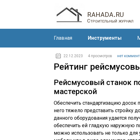
rahada.ru
Строительный журнал
Главная
Инструменты
М
22.12.2023
4 просмотров
нет коммент
Рейтинг рейсмусовы
Рейсмусовый станок п
мастерской
Обеспечить стандартизацию досок п
него тяжело представить стройку д
данного оборудования удается получ
обеспечить ей гладкую наружную п
можно использовать не только для 