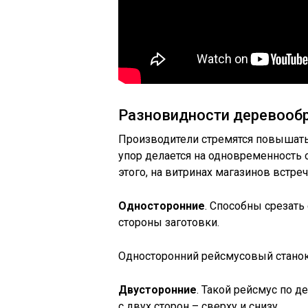
Разновидности деревооб
Производители стремятся повышать
упор делается на одновременность 
этого, на витринах магазинов встр
Односторонние
. Способны срезать
стороны заготовки.
Односторонний рейсмусовый станок
Двусторонние
. Такой рейсмус по д
с двух сторон – сверху и снизу.