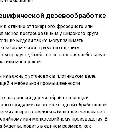
лки помещения.
пецифической деревообработке
к в отличие от токарного, фрезерного или
ся менее востребованным у широкого круга
тоящие модели также могут занимать
аком случае стоит грамотно оценить
ном продукте, чтобы он не простаивал большую
жа или мастерской.
м из важных установок в плотницком деле,
ющей и мебельной промышленности
ается на данный деревообрабатывающий
ется придание заготовке с одной обработанной
ески аппарат относится в большей степени не к
 серийному или мелкосерийному производству. В
а будет выходить в едином размере, как