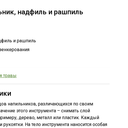
ьник, надфиль и рашпиль
дфиль и рашпиль
 зенкерования
я травы
ики
дов напильников, различающихся по своим
ачение этого инструмента – снимать слой
примеру, дерево, металл или пластик. Каждый
и рукоятки. На тело инструмента наносится особая