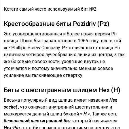
Кстати самый часто используемый бит №2.
Крестообразные биты Pozidriv (Pz)
Это усовершенствованная и более новая версия Ph
шлица. Шлиц был запатентован в 1966 году, все в той
же Phillips Screw Company. Pz отличается от шлица Ph
наличием четырех лучеобразных линий из центра, а так
же боковые поверхности, уходящие внутрь не
утончается и поэтому значительно меньше осевое
усиление выталкивающее отвертку.
Биты с шестигранным шлицем Hex (H)
Весьма популярный вид шлица имеет название
Hex
socket
, что означает внутренний шестиугольник и
маркируется данный шлиц буквой »
H
«. Так же есть
безопасный шестигранный бит
который называется
Hex-Pin
, этот бит оснащен отверстием по центру, а на