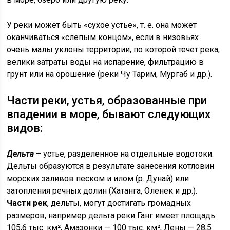
У реки может быть «сухое устье», т. е. она может
оканчиваться «слепым концом», если в низовьях
очень малы уклоны территории, по которой течет река,
велики затраты воды на испарение, фильтрацию в
грунт или на орошение (реки Чу Тарим, Мургаб и др.).
Части реки, устья, образованные при
впадении в море, бывают следующих
видов:
Дельта
– устье, разделенное на отдельные водотоки.
Дельты образуются в результате занесения котловин
морских заливов песком и илом (р. Дунай) или
затопления речных долин (Хатанга, Оленек и др.).
Части рек
, дельты, могут достигать громадных
размеров, например дельта реки Ганг имеет площадь
105,6 тыс. км², Амазонки — 100 тыс. км², Лены — 28,5