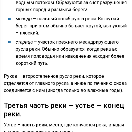
водным потоком. Образуются за счет разрушения
горных пород и размыва берега.
меандр
– плавный изгиб русла реки. Вогнутый
берег при этом обычно бывает крутой, выпуклый
– плоский.
старица
– участок прежнего меандрирующего
русла реки. Обычно образуется, когда река во
время половодья или наводнения находит более
короткий путь.
Рукав – второстепенное русло реки, которое
отделяется от главного русла, а ниже по течению снова
соединяется с ним (иногда только во влажные годы).
Третья часть реки — устье — конец
реки.
Устье –
часть реки
, место, где кончается река, впадая
в море, озеро или другую реку.