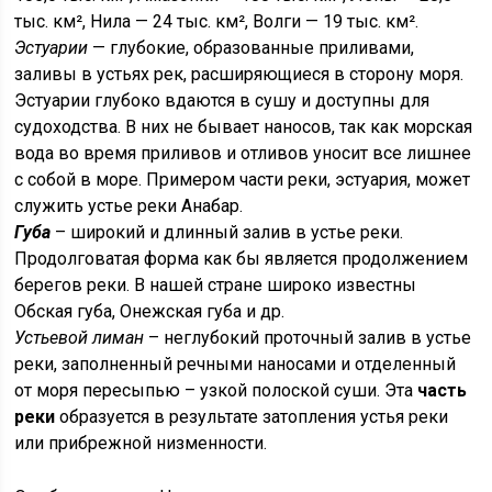
тыс. км², Нила — 24 тыс. км², Волги — 19 тыс. км².
Эстуарии
— глубокие, образованные приливами,
заливы в устьях рек, расширяющиеся в сторону моря.
Эстуарии глубоко вдаются в сушу и доступны для
судоходства. В них не бывает наносов, так как морская
вода во время приливов и отливов уносит все лишнее
с собой в море. Примером части реки, эстуария, может
служить устье реки Анабар.
Губа
– широкий и длинный залив в устье реки.
Продолговатая форма как бы является продолжением
берегов реки. В нашей стране широко известны
Обская губа, Онежская губа и др.
Устьевой лиман
– неглубокий проточный залив в устье
реки, заполненный речными наносами и отделенный
от моря пересыпью – узкой полоской суши. Эта
часть
реки
образуется в результате затопления устья реки
или прибрежной низменности.