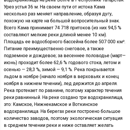
Урез устья 36 м. На своем пути от истока Кама
несколько раз меняет направление, образуя дугу,
похожую на карте на большой вопросительный знак.
Всего Кама принимает 74 718 притоков (из них 94,5 %
составляют мелкие реки длиной менее 10 км).
Площадь ее водосборного бассейна более 507 000 км².
Питание преимущественно снеговое, а также
подземное и дождевое; за весеннее половодье (март—
июнь) проходит более 62,6 % годового стока, летом и
осенью — 28,3 %, зимой — 9,1 %. Река покрывается
льдом в ноябре (начало ноября в верховьях и конец
ноября в нижнем течении), лед держится до апреля.
Река протекает по равнине, поэтому характер течения
реки равнинный. На реке создано три водохранилища,
это: Камское, Нижнекамское и Воткинское
водохранилища. На берегах реки построено большое
количество заводов, поэтому экологическая ситуация
в среднем течении реки и ниже оставляет желать