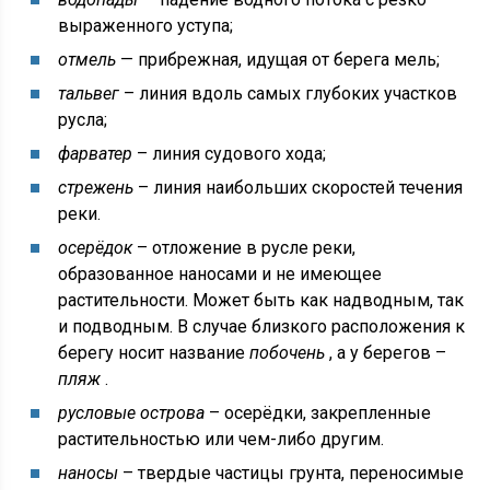
выраженного уступа;
отмель
— прибрежная, идущая от берега мель;
тальвег
– линия вдоль самых глубоких участков
русла;
фарватер
– линия судового хода;
стрежень
– линия наибольших скоростей течения
реки.
осерёдок
– отложение в русле реки,
образованное наносами и не имеющее
растительности. Может быть как надводным, так
и подводным. В случае близкого расположения к
берегу носит название
побочень
, а у берегов –
пляж
.
русловые острова
– осерёдки, закрепленные
растительностью или чем-либо другим.
наносы
– твердые частицы грунта, переносимые