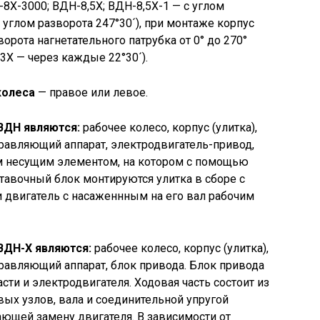
-8Х-3000; ВДН-8,5Х; ВДН-8,5Х-1 — с углом
с углом разворота 247°30´), при монтаже корпус
орота нагнетательного патрубка от 0° до 270°
3Х — через каждые 22°30´).
колеса
— правое или левое.
ВДН являются:
рабочее колесо, корпус (улитка),
равляющий аппарат, электродвигатель-привод,
м несущим элементом, на котором с помощью
тавочный блок монтируются улитка в сборе с
двигатель с насаженнным на его вал рабочим
ВДН-Х являются:
рабочее колесо, корпус (улитка),
равляющий аппарат, блок привода. Блок привода
сти и электродвигателя. Ходовая часть состоит из
ых узлов, вала и соединительной упругой
ющей замену двигателя. В зависимости от