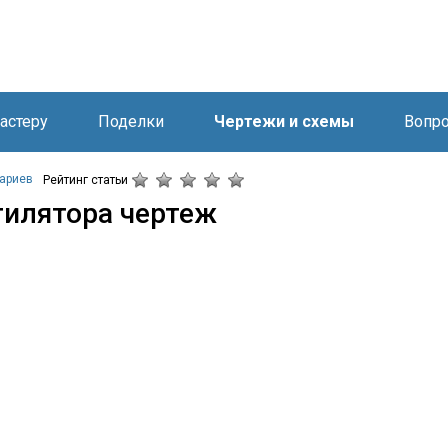
астеру
Поделки
Чертежи и схемы
Вопро
ариев
Рейтинг статьи
тилятора чертеж