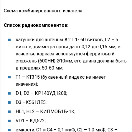
Схема комбинированного искателя
Список радиокомпонентов:
катушки для антенны А1: L1- 60 витков, L2 – 5
витков, диаметра провода от 0,12 до 0,16 мм, в
качестве каркаса используется ферритовый
стержень (600НН) Ø10мм, его длина должна быть
в пределах 50-60 мм;
Т1 – KT315 (буквенный индекс не имеет
значения);
D1, D2 – КР140УД1208;
D3 –К561ЛЕ5;
HL1, HL2 – КИПМОБ1Б-1К;
VD1 – КД522;
емкости: С1 и С4 – 0,1 мкФ, С2 – 1,0 мкФ, С3 –